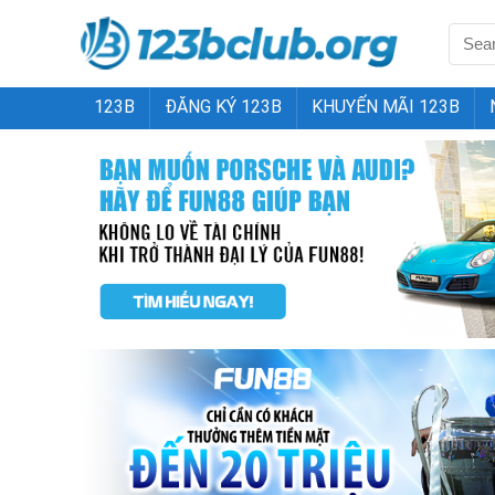
123B
ĐĂNG KÝ 123B
KHUYẾN MÃI 123B