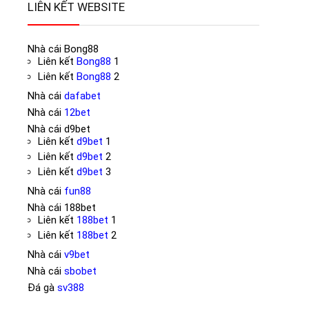
LIÊN KẾT WEBSITE
Nhà cái
Bong88
Liên kết
Bong88
1
Liên kết
Bong88
2
Nhà cái
dafabet
Nhà cái
12bet
Nhà cái
d9bet
Liên kết
d9bet
1
Liên kết
d9bet
2
Liên kết
d9bet
3
Nhà cái
fun88
Nhà cái
188bet
Liên kết
188bet
1
Liên kết
188bet
2
Nhà cái
v9bet
Nhà cái
sbobet
Đá gà
sv388