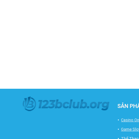
SẢN PH
Casino On
Game Slo
Thể Thao