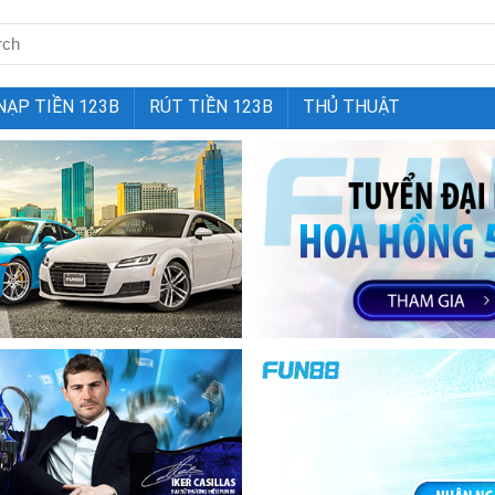
NẠP TIỀN 123B
RÚT TIỀN 123B
THỦ THUẬT