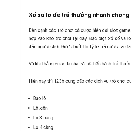
Xổ số lô đề trả thưởng nhanh chóng
Bên cạnh các trò chơi cá cược hiện đại slot game
hợp vào kho trò chơi tại đây. Đặc biệt xổ số và l
đảo người chơi. Được biết thì tỷ lệ trả cược tại đ
Và khi thắng cược là nhà cái sẽ tiến hành trả thưở
Hiện nay thì 123b cung cấp các dịch vụ trò chơi 
Bao lô
Lô xiên
Lô 3 càng
Lô 4 càng