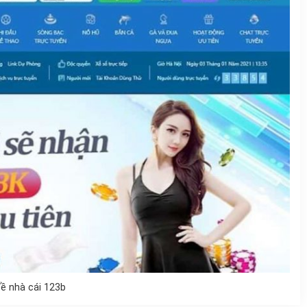
ề nhà cái 123b