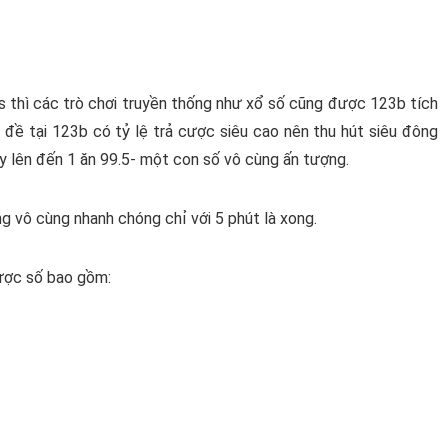
s thì các trò chơi truyền thống như xổ số cũng được 123b tích
ô đề tại 123b có tỷ lệ trả cược siêu cao nên thu hút siêu đông
ây lên đến 1 ăn 99.5- một con số vô cùng ấn tượng.
ng vô cùng nhanh chóng chỉ với 5 phút là xong.
cược số bao gồm: