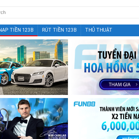
NẠP TIỀN 123B
RÚT TIỀN 123B
THỦ THUẬT