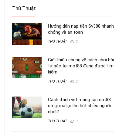
Thủ Thuật
Hướng dẫn nạp tiền Sv388 nhanh
chóng và an toàn
THỦ THUẬT
0
Giới thiệu chung về cách chơi bài
tứ sắc tại mot88 đang được tìm
kiếm
THỦ THUẬT
0
Cách đánh vét máng tại mot88
có gì mà lại thu hút nhiều người
chơi?
THỦ THUẬT
0