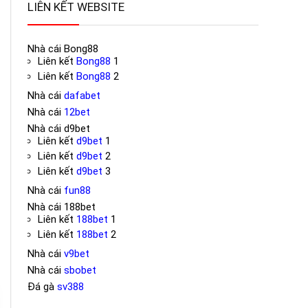
LIÊN KẾT WEBSITE
Nhà cái
Bong88
Liên kết
Bong88
1
Liên kết
Bong88
2
Nhà cái
dafabet
Nhà cái
12bet
Nhà cái
d9bet
Liên kết
d9bet
1
Liên kết
d9bet
2
Liên kết
d9bet
3
Nhà cái
fun88
Nhà cái
188bet
Liên kết
188bet
1
Liên kết
188bet
2
Nhà cái
v9bet
Nhà cái
sbobet
Đá gà
sv388