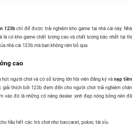
ền 123b
chỉ để được trải nghiệm kho game tại nhà cái này. Nhà
á là có kho game chất lượng cao và chất lượng bậc nhất tại thị
của nhà cái 123b mà bạn không nên bỏ qua.
ưởng cao
hu hút người chơi và có số lượng lớn hội viên đăng ký và
nạp tiền
 giải thích bởi 123b đem đến cho người chơi trải nghiệm chân
êm vào đó là những cô nàng dealer xinh đẹp nóng bỏng nên đã
cho hầu hết các trò chơi như baccarat, poker, tài xỉu