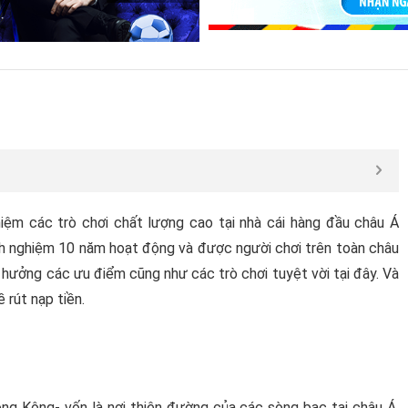
hiệm các trò chơi chất lượng cao tại nhà cái hàng đầu châu Á
kinh nghiệm 10 năm hoạt động và được người chơi trên toàn châu
n hưởng các ưu điểm cũng như các trò chơi tuyệt vời tại đây. Và
 rút nạp tiền.
ng Kông- vốn là nơi thiên đường của các sòng bạc tại châu Á.