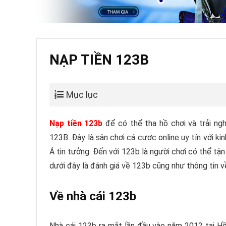
NẠP TIỀN 123B
Mục lục
Nạp tiền 123b
để có thể tha hồ chơi và trải ng
123B. Đây là sân chơi cá cược online uy tín với 
Á tin tưởng. Đến với 123b là người chơi có thể tậ
dưới đây là đánh giá về 123b cũng như thông tin về
Về nhà cái 123b
Nhà cái 123b ra mắt lần đầu vào năm 2012 tại Hồ