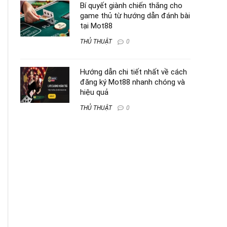
Bí quyết giành chiến thắng cho
game thủ từ hướng dẫn đánh bài
tại Mot88
THỦ THUẬT
0
Hướng dẫn chi tiết nhất về cách
đăng ký Mot88 nhanh chóng và
hiệu quả
THỦ THUẬT
0