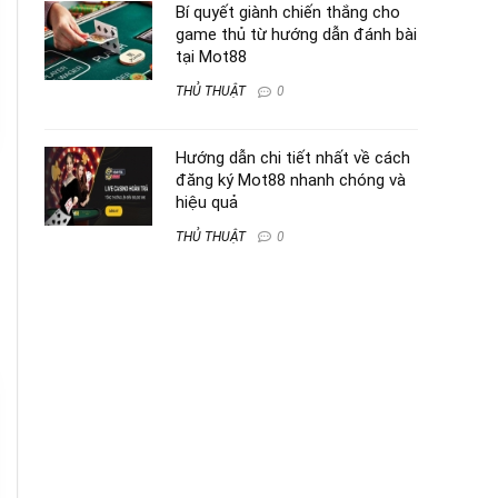
Bí quyết giành chiến thắng cho
game thủ từ hướng dẫn đánh bài
tại Mot88
THỦ THUẬT
0
Hướng dẫn chi tiết nhất về cách
đăng ký Mot88 nhanh chóng và
hiệu quả
THỦ THUẬT
0