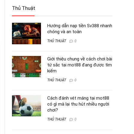
Thủ Thuật
Hướng dẫn nạp tiền Sv388 nhanh
chóng và an toàn
THỦ THUẬT
0
Giới thiệu chung về cách chơi bài
tứ sắc tại mot88 đang được tìm
kiếm
THỦ THUẬT
0
Cách đánh vét máng tại mot88
có gì mà lại thu hút nhiều người
chơi?
THỦ THUẬT
0