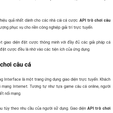
hiệu quả nhất dành cho các nhà cái cá cược.
API trò chơi câu
ợng phục vụ cho nền công nghiệp giải trí trực tuyến.
t giao diện đặt cược thông minh với đầy đủ các giải pháp cá
 đặt cược đều là nhờ vào các tiện ích của ứng dụng.
chơi câu cá
g Interface là một trang ứng dụng giao diện trực tuyến. Khách
i mạng Internet. Tương tự như tựa game câu cá online, người
ết nối mạng.
au tùy theo nhu cầu của người sử dụng. Giao diện
API trò chơi