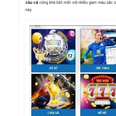
câu cá
cũng khá bắt mắt với nhiều gam màu sặc s
này.