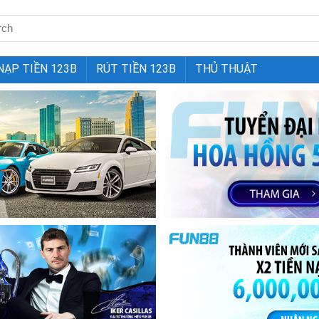
NẠP TIỀN 123B
RÚT TIỀN 123B
THỦ THUẬT