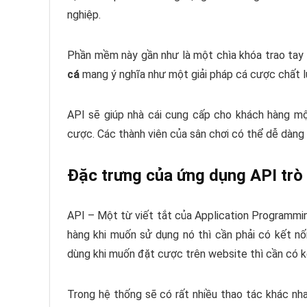
nghiệp.
Phần mềm này gần như là một chìa khóa trao tay 
cá
mang ý nghĩa như một giải pháp cá cược chất lư
API sẽ giúp nhà cái cung cấp cho khách hàng mộ
cược. Các thành viên của sân chơi có thể dễ dàng
Đặc trưng của ứng dụng API trò 
API – Một từ viết tắt của Application Programmin
hàng khi muốn sử dụng nó thì cần phải có kết nố
dùng khi muốn đặt cược trên website thì cần có k
Trong hệ thống sẽ có rất nhiều thao tác khác nh