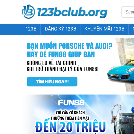
123B
ĐĂNG KÝ 123B
KHUYẾN MÃI 123B