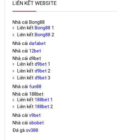
LIÊN KẾT WEBSITE
Nhà cái
Bong88
Liên kết
Bong88
1
Liên kết
Bong88
2
Nhà cái
dafabet
Nhà cái
12bet
Nhà cái
d9bet
Liên kết
d9bet
1
Liên kết
d9bet
2
Liên kết
d9bet
3
Nhà cái
fun88
Nhà cái
188bet
Liên kết
188bet
1
Liên kết
188bet
2
Nhà cái
v9bet
Nhà cái
sbobet
Đá gà
sv388