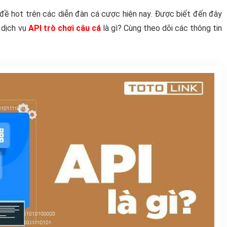
 đề hot trên các diễn đàn cá cược hiện nay. Được biết đến đây
y dịch vụ
API trò chơi câu cá
là gì? Cùng theo dõi các thông tin