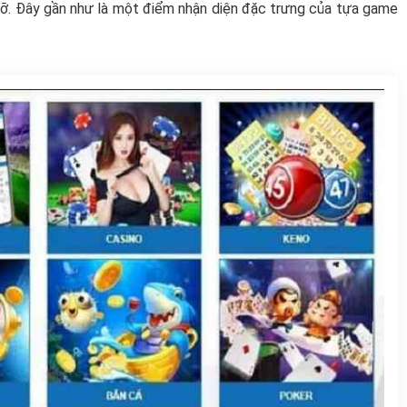
ỡ. Đây gần như là một điểm nhận diện đặc trưng của tựa game