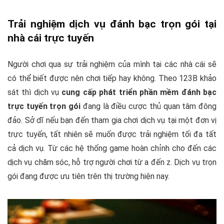
Trải nghiệm dịch vụ đánh bạc trọn gói tại
nhà cái trực tuyến
Người chơi qua sự trải nghiệm của mình tại các nhà cái sẽ
có thể biết được nên chơi tiếp hay không. Theo 123B khảo
sát thì dịch vụ
cung cấp phát triển phần mềm đánh bạc
trực tuyến trọn gói
đang là điều cược thủ quan tâm đông
đảo. Sở dĩ nếu bạn đến tham gia chơi dịch vụ tại một đơn vị
trực tuyến, tất nhiên sẽ muốn được trải nghiệm tối đa tất
cả dịch vụ. Từ các hệ thống game hoàn chỉnh cho đến các
dịch vụ chăm sóc, hỗ trợ người chơi từ a đến z. Dịch vụ trọn
gói đang được ưu tiên trên thị trường hiện nay.