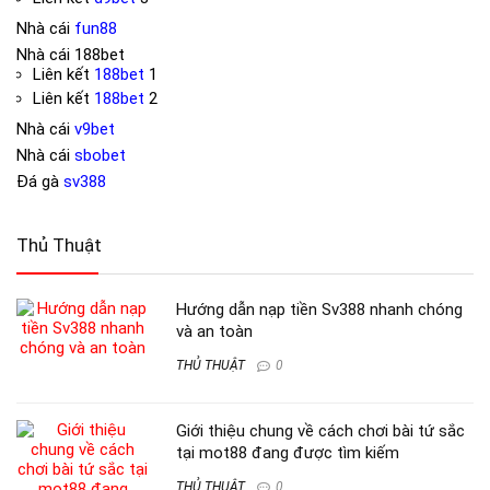
Nhà cái
fun88
Nhà cái
188bet
Liên kết
188bet
1
Liên kết
188bet
2
Nhà cái
v9bet
Nhà cái
sbobet
Đá gà
sv388
Thủ Thuật
Hướng dẫn nạp tiền Sv388 nhanh chóng
và an toàn
THỦ THUẬT
0
Giới thiệu chung về cách chơi bài tứ sắc
tại mot88 đang được tìm kiếm
THỦ THUẬT
0