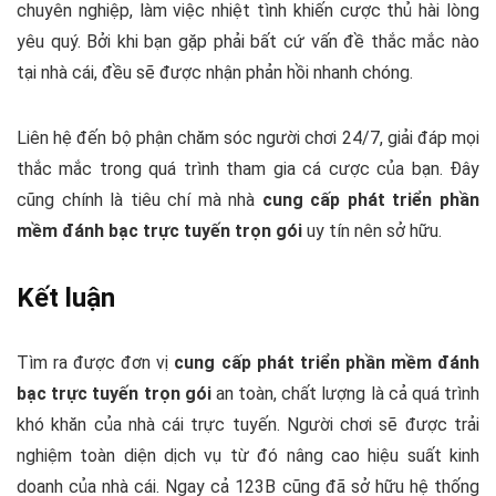
chuyên nghiệp, làm việc nhiệt tình khiến cược thủ hài lòng
yêu quý. Bởi khi bạn gặp phải bất cứ vấn đề thắc mắc nào
tại nhà cái, đều sẽ được nhận phản hồi nhanh chóng.
Liên hệ đến bộ phận chăm sóc người chơi 24/7, giải đáp mọi
thắc mắc trong quá trình tham gia cá cược của bạn. Đây
cũng chính là tiêu chí mà nhà
cung cấp phát triển phần
mềm đánh bạc trực tuyến trọn gói
uy tín nên sở hữu.
Kết luận
Tìm ra được đơn vị
cung cấp phát triển phần mềm đánh
bạc trực tuyến trọn gói
an toàn, chất lượng là cả quá trình
khó khăn của nhà cái trực tuyến. Người chơi sẽ được trải
nghiệm toàn diện dịch vụ từ đó nâng cao hiệu suất kinh
doanh của nhà cái. Ngay cả 123B cũng đã sở hữu hệ thống