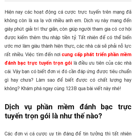
Hiện nay các hoạt động cá cược trực tuyến trên mạng đã
không còn là xa lạ với nhiều anh em. Dịch vụ này mang đến
giây phút giải trí thư giãn, còn giúp người tham gia có cơ hội
được kiếm thêm thu nhập tiền tỷ. Tất nhiên để có thể biến
ước mơ làm giàu thành hiện thực, các nhà cái sẽ phải nỗ lực
rất nhiều. Việc tìm đến nơi
cung cấp phát triển phần mềm
đánh bạc trực tuyến trọn gói
là điều ưu tiên của các nhà
cái. Vậy bạn có biết đơn vị đó cần đáp ứng được tiêu chuẩn
gì hay chưa? Làm sao để biết được có chất lượng hay
không? Khám phá ngay cùng 123B qua bài viết này nhé!
Dịch vụ phần mềm đánh bạc trực
tuyến trọn gói là như thế nào?
Các đơn vị cá cược uy tín đáng để tin tưởng thì tất nhiên