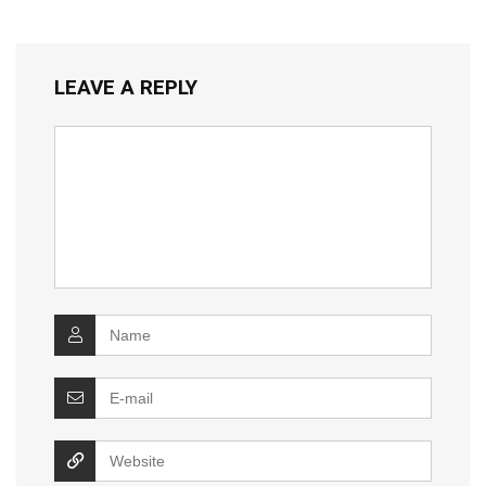
LEAVE A REPLY