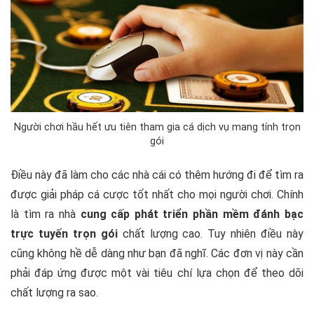
Người chơi hầu hết ưu tiên tham gia cá dịch vụ mang tính trọn
gói
Điều này đã làm cho các nhà cái có thêm hướng đi để tìm ra
được giải pháp cá cược tốt nhất cho mọi người chơi. Chính
là tìm ra nhà
cung cấp phát triển phần mềm đánh bạc
trực tuyến trọn gói
chất lượng cao. Tuy nhiên điều này
cũng không hề dễ dàng như bạn đã nghĩ. Các đơn vị này cần
phải đáp ứng được một vài tiêu chí lựa chọn để theo dõi
chất lượng ra sao.