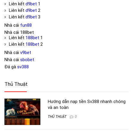
Liên kết
d9bet
1
Liên kết
d9bet
2
Liên kết
d9bet
3
Nhà cái
fun88
Nhà cái
188bet
Liên kết
188bet
1
Liên kết
188bet
2
Nhà cái
v9bet
Nhà cái
sbobet
Đá gà
sv388
Thủ Thuật
Hướng dẫn nạp tiền Sv388 nhanh chóng
và an toàn
THỦ THUẬT
0