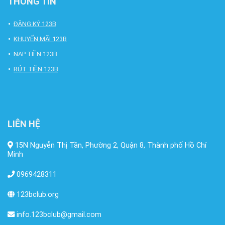
THÔNG TIN
ĐĂNG KÝ 123B
KHUYẾN MÃI 123B
NẠP TIỀN 123B
RÚT TIỀN 123B
LIÊN HỆ
15N Nguyễn Thị Tần, Phường 2, Quận 8, Thành phố Hồ Chí
Minh
0969428311
123bclub.org
info.123bclub@gmail.com