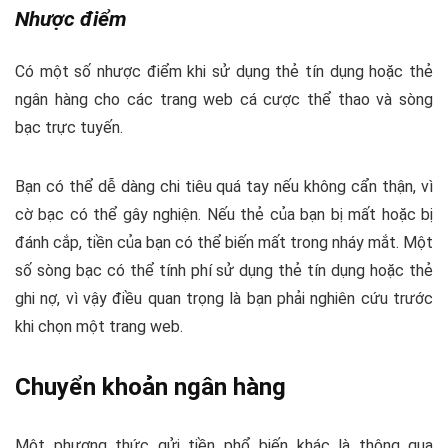
Nhược điểm
Có một số nhược điểm khi sử dụng thẻ tín dụng hoặc thẻ
ngân hàng cho các trang web cá cược thể thao và sòng
bạc trực tuyến.
Bạn có thể dễ dàng chi tiêu quá tay nếu không cẩn thận, vì
cờ bạc có thể gây nghiện. Nếu thẻ của bạn bị mất hoặc bị
đánh cắp, tiền của bạn có thể biến mất trong nháy mắt. Một
số sòng bạc có thể tính phí sử dụng thẻ tín dụng hoặc thẻ
ghi nợ, vì vậy điều quan trọng là bạn phải nghiên cứu trước
khi chọn một trang web.
Chuyển khoản ngân hàng
Một phương thức gửi tiền phổ biến khác là thông qua