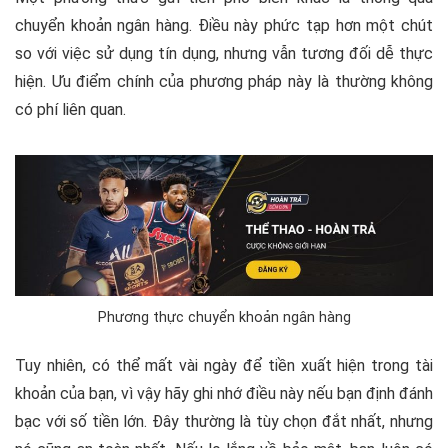
chuyển khoản ngân hàng. Điều này phức tạp hơn một chút
so với việc sử dụng tín dụng, nhưng vẫn tương đối dễ thực
hiện. Ưu điểm chính của phương pháp này là thường không
có phí liên quan.
Phương thực chuyển khoản ngân hàng
Tuy nhiên, có thể mất vài ngày để tiền xuất hiện trong tài
khoản của bạn, vì vậy hãy ghi nhớ điều này nếu bạn định đánh
bạc với số tiền lớn. Đây thường là tùy chọn đắt nhất, nhưng