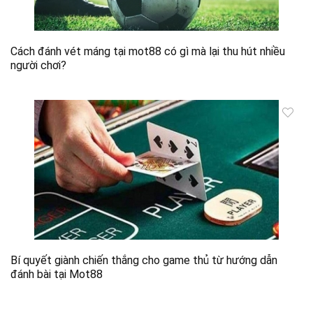
Cách đánh vét máng tại mot88 có gì mà lại thu hút nhiều
người chơi?
Bí quyết giành chiến thắng cho game thủ từ hướng dẫn
đánh bài tại Mot88