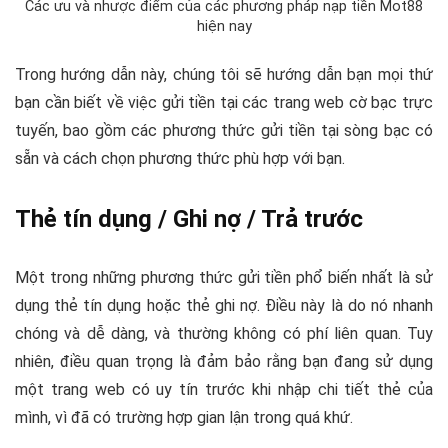
Các ưu và nhược điểm của các phương pháp nạp tiền Mot88
hiện nay
Trong hướng dẫn này, chúng tôi sẽ hướng dẫn bạn mọi thứ
bạn cần biết về việc gửi tiền tại các trang web cờ bạc trực
tuyến, bao gồm các phương thức gửi tiền tại sòng bạc có
sẵn và cách chọn phương thức phù hợp với bạn.
Thẻ tín dụng / Ghi nợ / Trả trước
Một trong những phương thức gửi tiền phổ biến nhất là sử
dụng thẻ tín dụng hoặc thẻ ghi nợ. Điều này là do nó nhanh
chóng và dễ dàng, và thường không có phí liên quan. Tuy
nhiên, điều quan trọng là đảm bảo rằng bạn đang sử dụng
một trang web có uy tín trước khi nhập chi tiết thẻ của
mình, vì đã có trường hợp gian lận trong quá khứ.