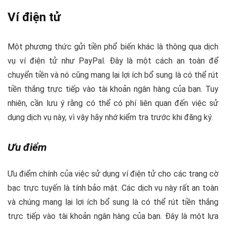
Ví điện tử
Một phương thức gửi tiền phổ biến khác là thông qua dịch
vụ ví điện tử như PayPal. Đây là một cách an toàn để
chuyển tiền và nó cũng mang lại lợi ích bổ sung là có thể rút
tiền thắng trực tiếp vào tài khoản ngân hàng của bạn. Tuy
nhiên, cần lưu ý rằng có thể có phí liên quan đến việc sử
dụng dịch vụ này, vì vậy hãy nhớ kiểm tra trước khi đăng ký.
Ưu điểm
Ưu điểm chính của việc sử dụng ví điện tử cho các trang cờ
bạc trực tuyến là tính bảo mật. Các dịch vụ này rất an toàn
và chúng mang lại lợi ích bổ sung là có thể rút tiền thắng
trực tiếp vào tài khoản ngân hàng của bạn. Đây là một lựa