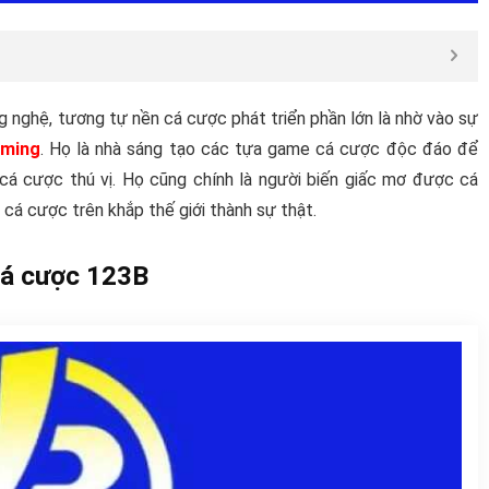
ng nghệ, tương tự nền cá cược phát triển phần lớn là nhờ vào sự
aming
. Họ là nhà sáng tạo các tựa game cá cược độc đáo để
 cá cược thú vị. Họ cũng chính là người biến giấc mơ được cá
cá cược trên khắp thế giới thành sự thật.
 cá cược 123B