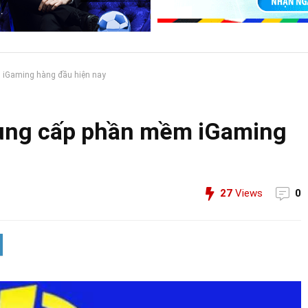
 iGaming hàng đầu hiện nay
ung cấp phần mềm iGaming
27
Views
0