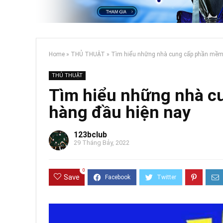
Home
»
THỦ THUẬT
»
Tìm hiểu những nhà cung cấp phần mềm
THỦ THUẬT
Tìm hiểu những nhà c
hàng đầu hiện nay
123bclub
29 Tháng Bảy, 2022
0
Save