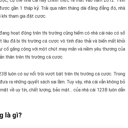
cược, cụ thể nhà cái này chính thức ra mắt vào năm 2012. Tính
 được gần 1 thập kỷ. Trải qua năm tháng dài đằng đẵng đó, nhà
i khi tham gia đặt cược.
n đang hoạt động trên thị trường cũng hiếm có nhà cái nào có số
t lâu đã bị thị trường cá cược vô tình đào thải và biến mất khỏi
ào sự cố gắng cộng với một chút may mắn và niềm yêu thương của
ản thân trên thị trường cá cược.
23B luôn có sự nổi trội vượt bật trên thị trường cá cược. Trong
 đưa ra những quyết sách sai lầm. Tuy vậy, nhà cái vẫn không bỏ
 mặt về uy tín, chất lượng, bảo mật… của nhà cái 123B luôn dẫn
 là gì?