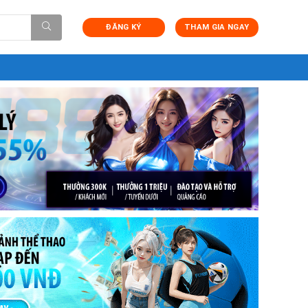
ĐĂNG KÝ
THAM GIA NGAY