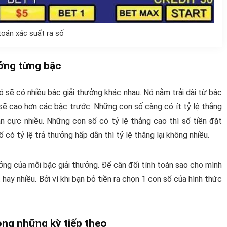
toán xác suất ra số
ưởng từng bậc
ó sẽ có nhiều bậc giải thưởng khác nhau. Nó nằm trải dài từ bậc
sẽ cao hơn các bậc trước. Những con số càng có ít tỷ lệ thắng
 cực nhiều. Những con số có tỷ lệ thắng cao thì số tiền đặt
có tỷ lệ trả thưởng hấp dẫn thì tỷ lệ thắng lại không nhiều.
ởng của mỗi bậc giải thưởng. Để cân đối tính toán sao cho mình
ay nhiều. Bởi vì khi bạn bỏ tiền ra chọn 1 con số của hình thức
ong những kỳ tiếp theo