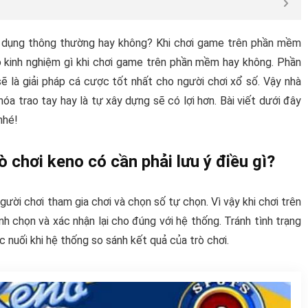
 dụng thông thường hay không? Khi chơi game trên phần mềm
Có kinh nghiệm gì khi chơi game trên phần mềm hay không. Phần
 là giải pháp cá cược tốt nhất cho người chơi xổ số. Vậy nhà
a trao tay hay là tự xây dựng sẽ có lợi hơn. Bài viết dưới đây
nhé!
 chơi keno có cần phải lưu ý điều gì?
ười chơi tham gia chơi và chọn số tự chọn. Vì vậy khi chơi trên
h chọn và xác nhận lại cho đúng với hệ thống. Tránh tình trạng
c nuối khi hệ thống so sánh kết quả của trò chơi.