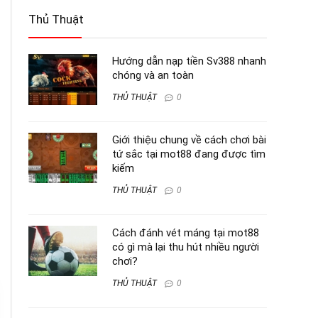
Thủ Thuật
Hướng dẫn nạp tiền Sv388 nhanh
chóng và an toàn
THỦ THUẬT
0
Giới thiệu chung về cách chơi bài
tứ sắc tại mot88 đang được tìm
kiếm
THỦ THUẬT
0
Cách đánh vét máng tại mot88
có gì mà lại thu hút nhiều người
chơi?
THỦ THUẬT
0