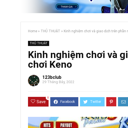
Home
»
THỦ THUẬT
»
Kinh nghiệm chơi và giao dịch trên phần
THỦ THUẬT
Kinh nghiệm chơi và g
chơi Keno
123bclub
29 Tháng Bảy, 2022
0
Save