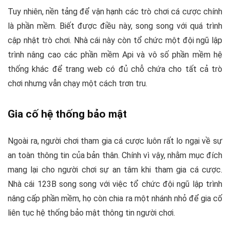
Tuy nhiên, nền tảng để vận hạnh các trò chơi cá cược chính
là phần mềm. Biết được điều này, song song với quá trình
cập nhật trò chơi. Nhà cái này còn tổ chức một đội ngũ lập
trình nâng cao các phần mềm Api và vô số phần mềm hệ
thống khác để trang web có đủ chỗ chứa cho tất cả trò
chơi nhưng vẫn chạy một cách trơn tru.
Gia cố hệ thống bảo mật
Ngoài ra, người chơi tham gia cá cược luôn rất lo ngại về sự
an toàn thông tin của bản thân. Chính vì vậy, nhằm mục đích
mang lại cho người chơi sự an tâm khi tham gia cá cược.
Nhà cái 123B song song với việc tổ chức đội ngũ lập trình
nâng cấp phần mềm, họ còn chia ra một nhánh nhỏ để gia cố
liên tục hệ thống bảo mật thông tin người chơi.