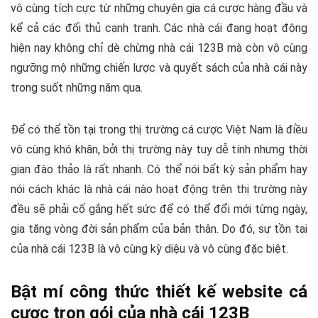
vô cùng tích cực từ những chuyên gia cá cược hàng đầu và
kể cả các đối thủ cạnh tranh. Các nhà cái đang hoạt động
hiện nay không chỉ dè chừng nhà cái 123B mà còn vô cùng
ngưỡng mộ những chiến lược và quyết sách của nhà cái này
trong suốt những năm qua.
Để có thể tồn tại trong thị trường cá cược Việt Nam là điều
vô cùng khó khăn, bởi thị trường này tuy dễ tính nhưng thời
gian đào thảo là rất nhanh. Có thể nói bất kỳ sản phẩm hay
nói cách khác là nhà cái nào hoạt động trên thị trường này
đều sẽ phải cố gắng hết sức để có thể đổi mới từng ngày,
gia tăng vòng đời sản phẩm của bản thân. Do đó, sự tồn tại
của nhà cái 123B là vô cùng kỳ diệu và vô cùng đặc biệt.
Bật mí công thức thiết kế website cá
cược trọn gói của nhà cái 123B