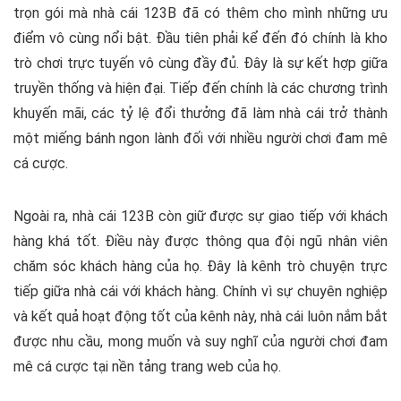
trọn gói mà nhà cái 123B đã có thêm cho mình những ưu
điểm vô cùng nổi bật. Đầu tiên phải kể đến đó chính là kho
trò chơi trực tuyến vô cùng đầy đủ. Đây là sự kết hợp giữa
truyền thống và hiện đại. Tiếp đến chính là các chương trình
khuyến mãi, các tỷ lệ đổi thưởng đã làm nhà cái trở thành
một miếng bánh ngon lành đối với nhiều người chơi đam mê
cá cược.
Ngoài ra, nhà cái 123B còn giữ được sự giao tiếp với khách
hàng khá tốt. Điều này được thông qua đội ngũ nhân viên
chăm sóc khách hàng của họ. Đây là kênh trò chuyện trực
tiếp giữa nhà cái với khách hàng. Chính vì sự chuyên nghiệp
và kết quả hoạt động tốt của kênh này, nhà cái luôn nắm bắt
được nhu cầu, mong muốn và suy nghĩ của người chơi đam
mê cá cược tại nền tảng trang web của họ.