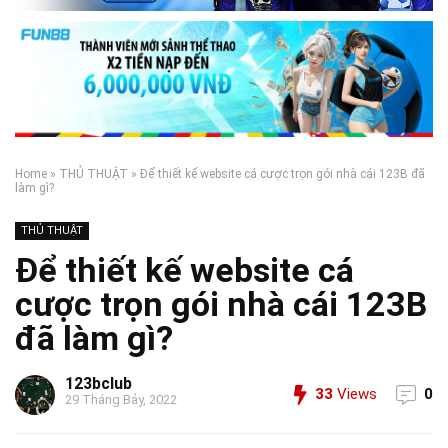
Home
»
THỦ THUẬT
»
Để thiết kế website cá cược trọn gói nhà cái 123B đã
làm gì?
THỦ THUẬT
Để thiết kế website cá
cược trọn gói nhà cái 123B
đã làm gì?
123bclub
33
Views
0
29 Tháng Bảy, 2022