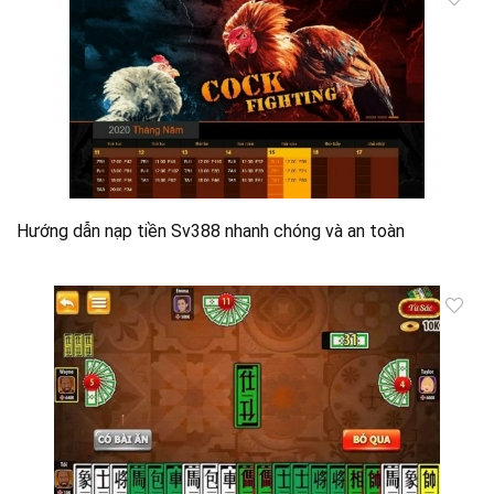
Hướng dẫn nạp tiền Sv388 nhanh chóng và an toàn