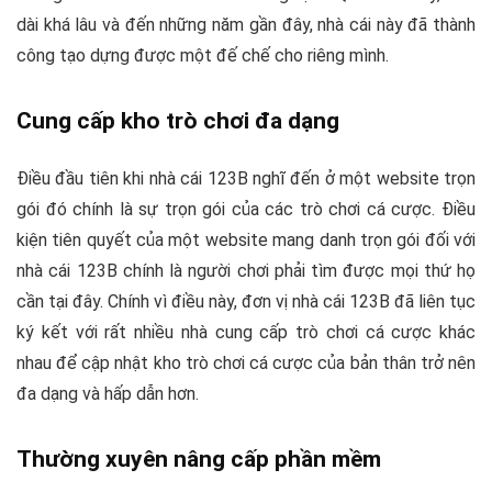
dài khá lâu và đến những năm gần đây, nhà cái này đã thành
công tạo dựng được một đế chế cho riêng mình.
Cung cấp kho trò chơi đa dạng
Điều đầu tiên khi nhà cái 123B nghĩ đến ở một website trọn
gói đó chính là sự trọn gói của các trò chơi cá cược. Điều
kiện tiên quyết của một website mang danh trọn gói đối với
nhà cái 123B chính là người chơi phải tìm được mọi thứ họ
cần tại đây. Chính vì điều này, đơn vị nhà cái 123B đã liên tục
ký kết với rất nhiều nhà cung cấp trò chơi cá cược khác
nhau để cập nhật kho trò chơi cá cược của bản thân trở nên
đa dạng và hấp dẫn hơn.
Thường xuyên nâng cấp phần mềm