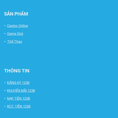
SẢN PHẨM
Casino Online
Game Slot
Thể Thao
THÔNG TIN
ĐĂNG KÝ 123B
KHUYẾN MÃI 123B
NẠP TIỀN 123B
RÚT TIỀN 123B