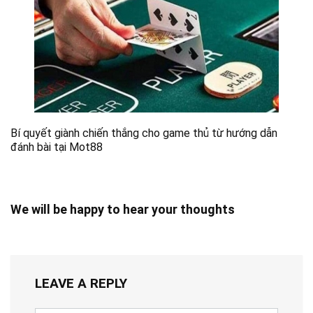
Bí quyết giành chiến thắng cho game thủ từ hướng dẫn
đánh bài tại Mot88
We will be happy to hear your thoughts
LEAVE A REPLY