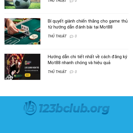
THỦ THUẬT
0
Bí quyết giành chiến thắng cho game thủ
từ hướng dẫn đánh bài tại Mot88
THỦ THUẬT
0
Hướng dẫn chi tiết nhất về cách đăng ký
Mot88 nhanh chóng và hiệu quả
THỦ THUẬT
0