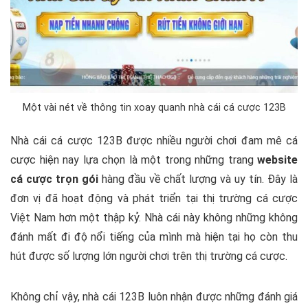
Một vài nét về thông tin xoay quanh nhà cái cá cược 123B
Nhà cái cá cược 123B được nhiều người chơi đam mê cá
cược hiện nay lựa chọn là một trong những trang
website
cá cược trọn gói
hàng đầu về chất lượng và uy tín. Đây là
đơn vị đã hoạt động và phát triển tại thị trường cá cược
Việt Nam hơn một thập kỷ. Nhà cái này không những không
đánh mất đi độ nổi tiếng của mình mà hiện tại họ còn thu
hút được số lượng lớn người chơi trên thị trường cá cược.
Không chỉ vậy, nhà cái 123B luôn nhận được những đánh giá