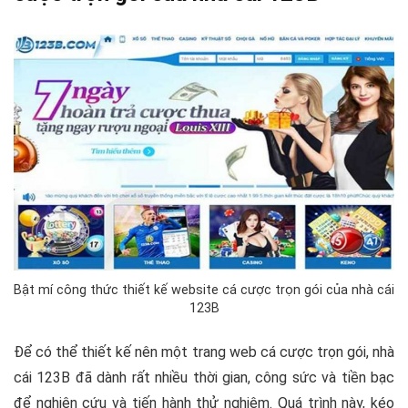
Bật mí công thức thiết kế website cá cược trọn gói của nhà cái
123B
Để có thể thiết kế nên một trang web cá cược trọn gói, nhà
cái 123B đã dành rất nhiều thời gian, công sức và tiền bạc
để nghiên cứu và tiến hành thử nghiệm. Quá trình này, kéo