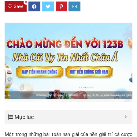
0
Save
Mục lục
Một trong những bài toán nan giải của nền giải trí cá cược