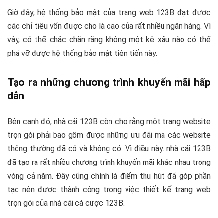
Giờ đây, hệ thống bảo mật của trang web 123B đạt được
các chỉ tiêu vốn được cho là cao của rất nhiều ngân hàng. Vì
vậy, có thể chắc chắn rằng không một kẻ xấu nào có thể
phá vỡ được hệ thống bảo mật tiên tiến này.
Tạo ra những chương trình khuyến mãi hấp
dẫn
Bên cạnh đó, nhà cái 123B còn cho rằng một trang website
trọn gói phải bao gồm được những ưu đãi mà các website
thông thường đã có và không có. Vì điều này, nhà cái 123B
đã tạo ra rất nhiều chương trình khuyến mãi khác nhau trong
vòng cả năm. Đây cũng chính là điểm thu hút đã góp phần
tạo nên được thành công trong việc thiết kế trang web
trọn gói của nhà cái cá cược 123B.